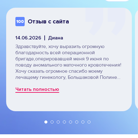
Отзыв с сайта
14.06.2026
Диана
Здравствуйте, хочу выразить огромную
благодарность всей операционной
бригаде,оперировавшей меня 9 июня по
поводу аномального маточного кровотечения!
Хочу сказать огромное спасибо моему
лечащему гинекологу, Большаковой Полине
Николаевне, анестезиологу Александру
Читать полностью
Леонидовичу, за грамотный подход к пациенту
и отличные знания по своей специальности,
медсестре Наталье, за ее руки, отношение,
грамотность!!! Спасибо Вам большое, Вы мне
прямо вторую жизнь подарили, ведь
кровотечение было почти год, истощена была
до предела, а теперь, чувствую себя совсем
по- другому, начинается другое качество