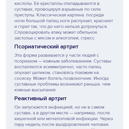
кислоты. Её кристаллы откладываются в
суставах, провоцируя взрывные по силе
приступы. Классическая картина: посреди
ночи большой палец ноги распухает, краснеет
и горит так, что до него нельзя дотронуться.
Спровоцировать атаку может обильное
застолье с мясом и алкоголем, стресс.
Псориатический артрит
Эта форма развивается у части людей с
псориазом — кожным заболеванием. Суставы
воспаляются асимметрично, часто палец
опухает целиком, становясь похожим на
сосиску. Может болеть позвоночник. Иногда
суставные проблемы возникают раньше, чем
кожные высыпания.
Реактивный артрит
Он запускается инфекцией, но не в самом
суставе, а в другом месте — например, после
кишечной или мочеполовой инфекции. Через
пару недель после выздоровления человек