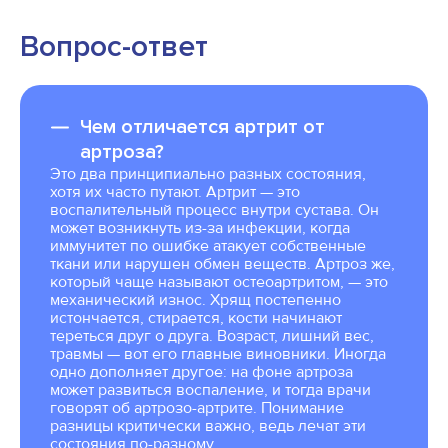
Вопрос-ответ
Чем отличается артрит от
артроза?
Это два принципиально разных состояния,
хотя их часто путают. Артрит — это
воспалительный процесс внутри сустава. Он
может возникнуть из-за инфекции, когда
иммунитет по ошибке атакует собственные
ткани или нарушен обмен веществ. Артроз же,
который чаще называют остеоартритом, — это
механический износ. Хрящ постепенно
истончается, стирается, кости начинают
тереться друг о друга. Возраст, лишний вес,
травмы — вот его главные виновники. Иногда
одно дополняет другое: на фоне артроза
может развиться воспаление, и тогда врачи
говорят об артрозо-артрите. Понимание
разницы критически важно, ведь лечат эти
состояния по-разному.