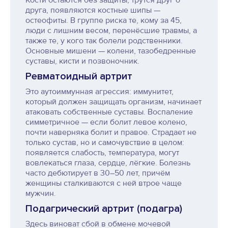
Кости остаются без защиты, трутся друг о
друга, появляются костные шипы —
остеофиты. В группе риска те, кому за 45,
люди с лишним весом, перенёсшие травмы, а
также те, у кого так болели родственники.
Основные мишени — колени, тазобедренные
суставы, кисти и позвоночник.
Ревматоидный артрит
Это аутоиммунная агрессия: иммунитет,
который должен защищать организм, начинает
атаковать собственные суставы. Воспаление
симметричное — если болит левое колено,
почти наверняка болит и правое. Страдает не
только сустав, но и самочувствие в целом:
появляется слабость, температура, могут
вовлекаться глаза, сердце, лёгкие. Болезнь
часто дебютирует в 30–50 лет, причём
женщины сталкиваются с ней втрое чаще
мужчин.
Подагрический артрит (подагра)
Здесь виноват сбой в обмене мочевой