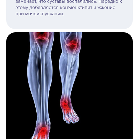
замечает, что суставы воспалились. Нередко к
этому добавляется конъюнктивит и жжение
при мочеиспускании.