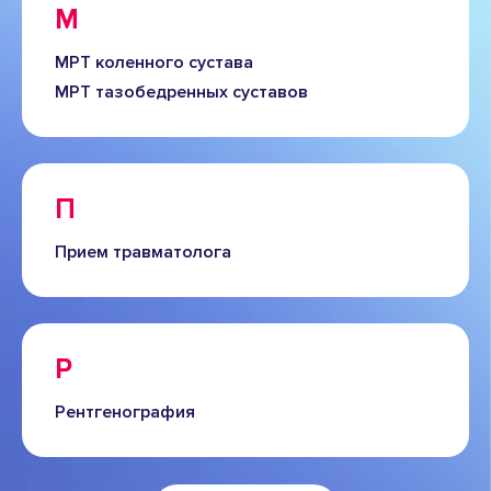
М
МРТ коленного сустава
МРТ тазобедренных суставов
П
Прием травматолога
Р
Рентгенография