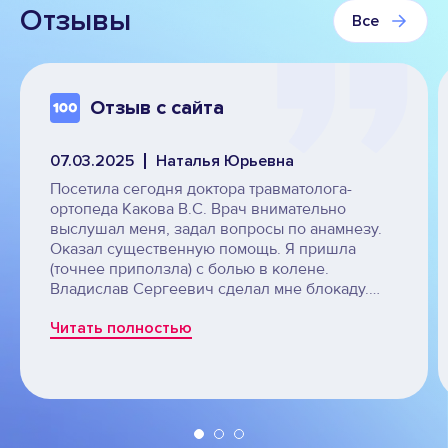
Отзывы
Все
Отзыв с сайта
07.03.2025
Наталья Юрьевна
Посетила сегодня доктора травматолога-
ортопеда Какова В.С. Врач внимательно
выслушал меня, задал вопросы по анамнезу.
Оказал существенную помощь. Я пришла
(точнее приползла) с болью в колене.
Владислав Сергеевич сделал мне блокаду.
Всё прошло на высоком профессиональном
Читать полностью
уровне. Домой ушла на своих ногах! Спасибо
за внимание и помощь!