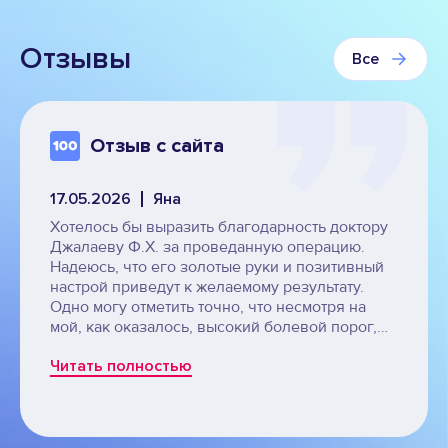
Отзывы
Все
Отзыв с сайта
17.05.2026
Яна
Хотелось бы выразить благодарность доктору
Джалаеву Ф.Х. за проведанную операцию.
Надеюсь, что его золотые руки и позитивный
настрой приведут к желаемому результату.
Одно могу отметить точно, что несмотря на
мой, как оказалось, высокий болевой порог,
операция прошла на одном дыхании, за что
Читать полностью
ему огромное человеческое троекратное
спасибо!!! Отдельная благодарность
координатору Елене, короткая на протяжении
подготовки к операции поддерживала со мной
постоянную связь и оперативно подсказывала