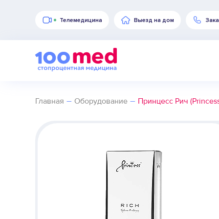
Телемедицина
Выезд на дом
Зака
–
–
Главная
Оборудование
Принцесс Рич (Princess