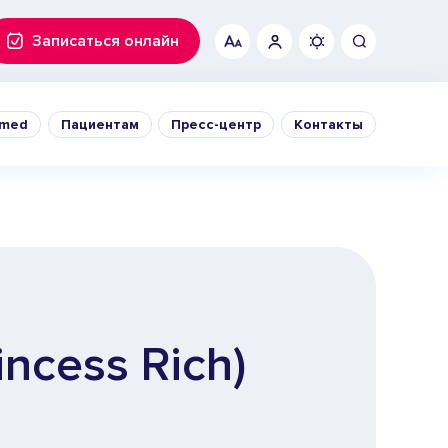
Записаться онлайн
0med
Пациентам
Пресс-центр
Контакты
с
Заболевания
Клиника в Люберцах
ывы
Симптомы
Клиника в Лыткарино
рудование
Истории пациентов
Клиника в Раменском
нзии
Справка в ФНС
Клиника в Кашине
ера в 100med
Клиника на Ухтомской
ncess Rich)
удничество
Клиника в Кесовой Горе