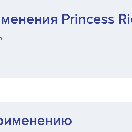
менения Princess Ri
в;
применению