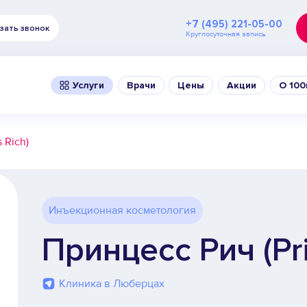
+7 (495) 221-05-00
зать звонок
Круглосуточная запись
Услуги
Врачи
Цены
Акции
О 10
О на
Отз
 Rich)
Обо
Лице
Инъекционная косметология
Карь
Принцесс Рич (Pri
Сотр
Клиника в Люберцах